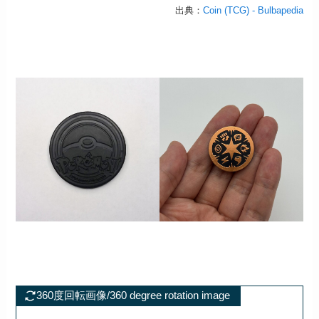
出典：
Coin (TCG) - Bulbapedia
360度回転画像/360 degree rotation image