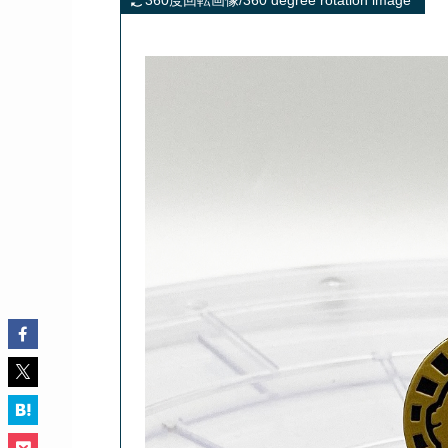
360度回転画像/360 degree rotation image