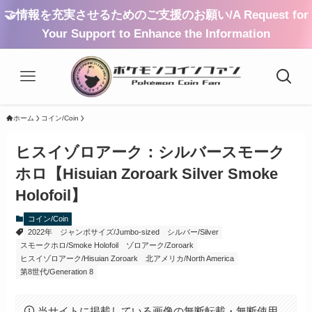
🤝情報を充実させるためのご支援のお願い/A Request for
Your Support to Enhance the Information
ホーム
コイン/Coin
ヒスイゾロアーク：シルバースモーク
ホロ【Hisuian Zoroark Silver Smoke
Holofoil】
コイン/Coin
2022年
ジャンボサイズ/Jumbo-sized
シルバー/Silver
スモークホロ/Smoke Holofoil
ゾロアーク/Zoroark
ヒスイゾロアーク/Hisuian Zoroark
北アメリカ/North America
第8世代/Generation 8
当サイトに掲載している画像の無断転載・無断使用