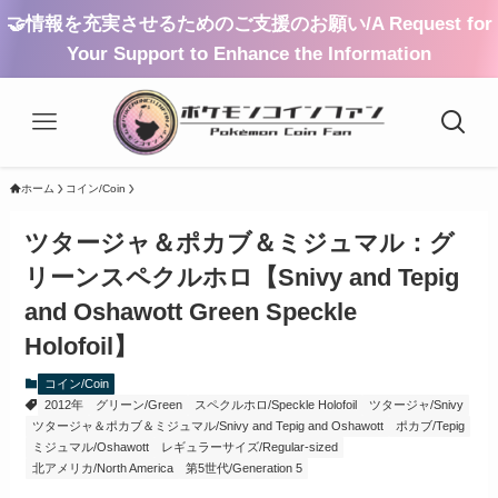
🤝情報を充実させるためのご支援のお願い/A Request for
Your Support to Enhance the Information
ホーム
コイン/Coin
ツタージャ＆ポカブ＆ミジュマル：グ
リーンスペクルホロ【Snivy and Tepig
and Oshawott Green Speckle
Holofoil】
コイン/Coin
2012年
グリーン/Green
スペクルホロ/Speckle Holofoil
ツタージャ/Snivy
ツタージャ＆ポカブ＆ミジュマル/Snivy and Tepig and Oshawott
ポカブ/Tepig
ミジュマル/Oshawott
レギュラーサイズ/Regular-sized
北アメリカ/North America
第5世代/Generation 5