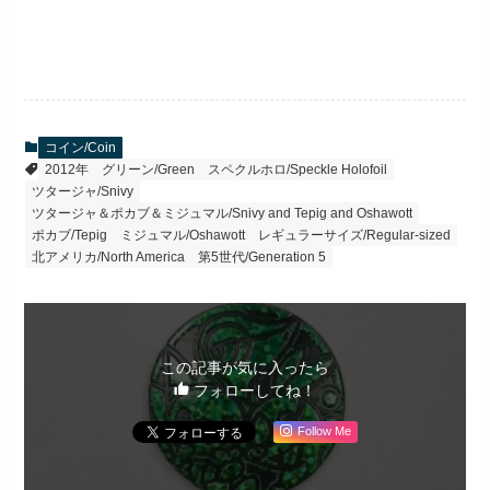
コイン/Coin
2012年
グリーン/Green
スペクルホロ/Speckle Holofoil
ツタージャ/Snivy
ツタージャ＆ポカブ＆ミジュマル/Snivy and Tepig and Oshawott
ポカブ/Tepig
ミジュマル/Oshawott
レギュラーサイズ/Regular-sized
北アメリカ/North America
第5世代/Generation 5
この記事が気に入ったら
フォローしてね！
Follow Me