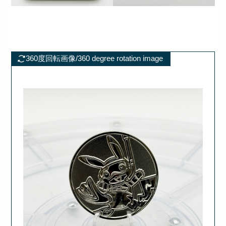
360度回転画像/360 degree rotation image