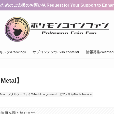
支援のお願い/A Request for Your Support to Enhance 
ング/Ranking
サブコンテンツ/Sub content
情報募集/Wanted
etal】
tal
メタルラージサイズ/Metal-Large-sized
北アメリカ/North America
断使用を固く禁じます。