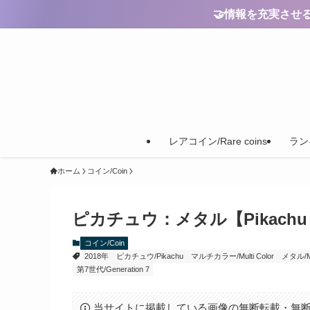
🤝情報を充実させるためのご
レアコイン/Rare coins
ランキ
ホーム
コイン/Coin
ピカチュウ：メタル【Pikachu M
コイン/Coin
2018年
ピカチュウ/Pikachu
マルチカラー/Multi Color
メタル/Me
第7世代/Generation 7
当サイトに掲載している画像の無断転載・無