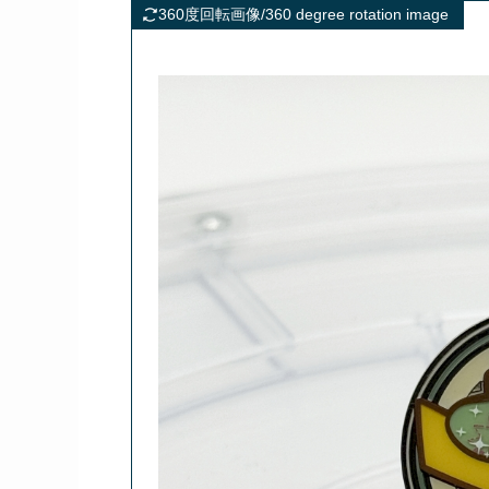
360度回転画像/360 degree rotation image