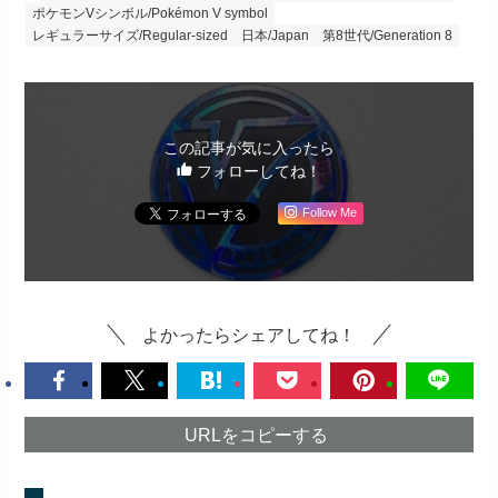
ポケモンVシンボル/Pokémon V symbol
レギュラーサイズ/Regular-sized
日本/Japan
第8世代/Generation 8
この記事が気に入ったら
フォローしてね！
Follow Me
よかったらシェアしてね！
URLをコピーする