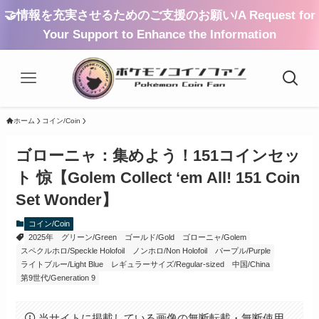
🤝情報を充実させるためのご支援のお願い/A Request for
Your Support to Enhance the Information
ホーム
コイン/Coin
ゴローニャ：集めよう！151コインセッ
ト 惊【Golem Collect ‘em All! 151 Coin
Set Wonder】
コイン/Coin
2025年
グリーン/Green
ゴールド/Gold
ゴローニャ/Golem
スペクルホロ/Speckle Holofoil
ノンホロ/Non Holofoil
パープル/Purple
ライトブルー/Light Blue
レギュラーサイズ/Regular-sized
中国/China
第9世代/Generation 9
当サイトに掲載している画像の無断転載・無断使用