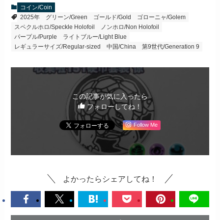
コイン/Coin
2025年
グリーン/Green
ゴールド/Gold
ゴローニャ/Golem
スペクルホロ/Speckle Holofoil
ノンホロ/Non Holofoil
パープル/Purple
ライトブルー/Light Blue
レギュラーサイズ/Regular-sized
中国/China
第9世代/Generation 9
この記事が気に入ったら
フォローしてね！
Follow Me
よかったらシェアしてね！