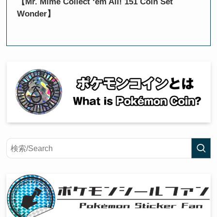
【Mr. Mime Collect ‘em All! 151 Coin Set
Wonder】