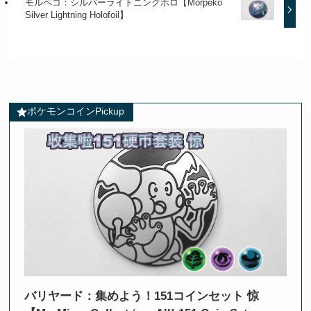
モルペコ：シルバーライトニングホロ【Morpeko
Silver Lightning Holofoil】
ポケモンコインPickup
バリヤード：集めよう！151コインセット 惊