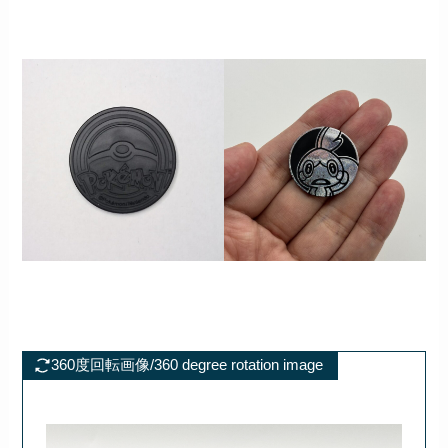
360度回転画像/360 degree rotation image