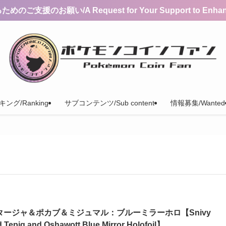
支援のお願い/A Request for Your Support to Enhance 
ング/Ranking
サブコンテンツ/Sub content
情報募集/Wanted
タージャ＆ポカブ＆ミジュマル：ブルーミラーホロ【Snivy
 Tepig and Oshawott Blue Mirror Holofoil】