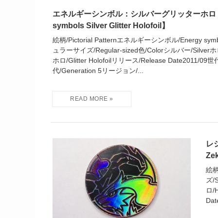
エネルギーシンボル：シルバーグリッターホロ【E
symbols Silver Glitter Holofoil】
絵柄/Pictorial Patternエネルギーシンボル/Energy sy
ュラーサイズ/Regular-sized色/Colorシルバー/Silver
ホロ/Glitter Holofoilリリース/Release Date2011/09
代/Generation 5リージョン/...
レ
Ze
絵柄
ズ/
ロ/
Dat