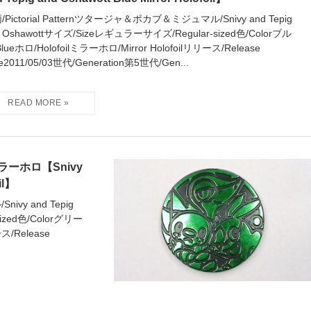
/Pictorial Patternツタージャ＆ポカブ＆ミジュマル/Snivy and Tepig
d Oshawottサイズ/Sizeレギュラーサイズ/Regular-sized色/Colorブル
lueホロ/Holofoilミラーホロ/Mirror Holofoilリリース/Release
e2011/05/03世代/Generation第5世代/Gen...
ーホロ【Snivy
il】
ivy and Tepig
ized色/Colorグリー
ス/Release