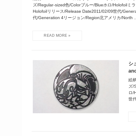
ズ/Regular-sized色/Colorブルー/Blueホロ/Holofoilミ
Holofoilリリース/Release Date2011/02/09世代/Gener
代/Generation 4リージョン/Region北アメリカ/North ..
シ
and
絵柄/
ズ/
ロ/H
世代/