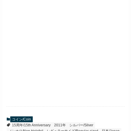
コイン/Coin
15周年/15th Anniversary
2011年
シルバー/Silver
ノンホロ/Non Holofoil
レギュラーサイズ/Regular-sized
日本/Japan