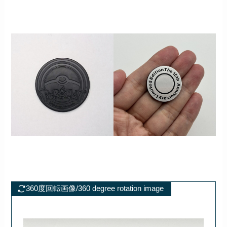
360度回転画像/360 degree rotation image