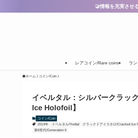
🤝情報を充実させるためのご
レアコイン/Rare coins
ランキ
ホーム
コイン/Coin
イベルタル：シルバークラックドアイスホ
Ice Holofoil】
コイン/Coin
2014年
イベルタル/Yveltal
クラックドアイスホロ/Cracked Ice Hol
第6世代/Generation 6