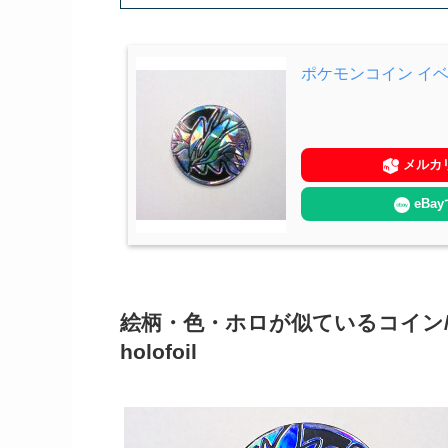
ポケモンコイン イ
メルカ
eBa
絵柄・色・ホロが似ているコイン/Coins wit
holofoil