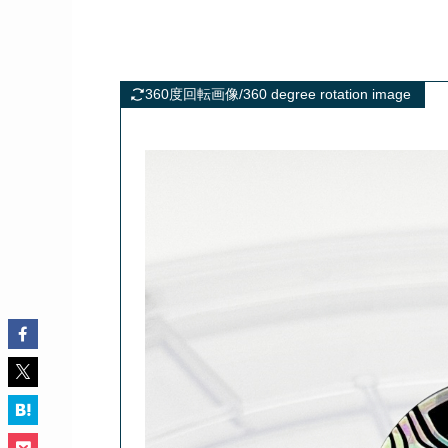
360度回転画像/360 degree rotation image