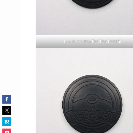
レッドノンホロ/Red Non Holofoil