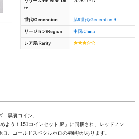
リリース/
Release
Da
2025/10/17
te
世代/Generation
第9世代/Generation 9
リージョン/Region
中国/China
レア度/Rarity
ズ、黒裏コイン。
「集めよう！151コインセット 聚」に同梱され、レッドノン
ホロ、ゴールドスペクルホロの4種類があります。