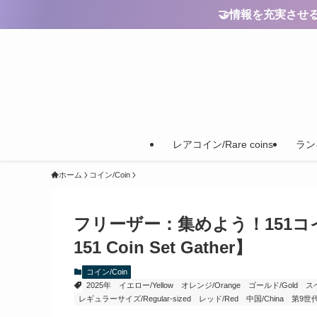
🤝情報を充実させるためのご
レアコイン/Rare coins
ランキ
ホーム
コイン/Coin
フリーザー：集めよう！151コインセット
151 Coin Set Gather】
コイン/Coin
2025年
イエロー/Yellow
オレンジ/Orange
ゴールド/Gold
スペ
レギュラーサイズ/Regular-sized
レッド/Red
中国/China
第9世代/