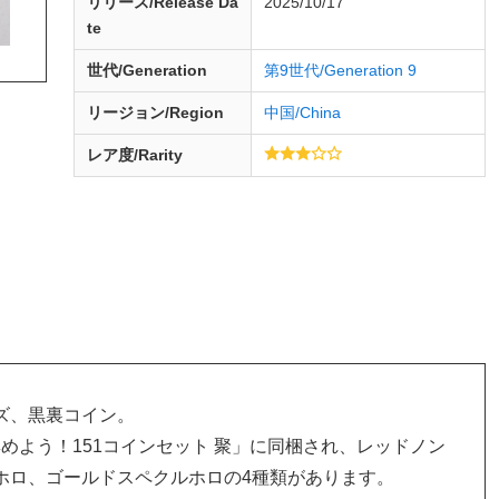
リリース/
Release
Da
2025/10/17
te
世代/Generation
第9世代/Generation 9
リージョン/Region
中国/China
レア度/Rarity
ズ、黒裏コイン。
「集めよう！151コインセット 聚」に同梱され、レッドノン
ホロ、ゴールドスペクルホロの4種類があります。