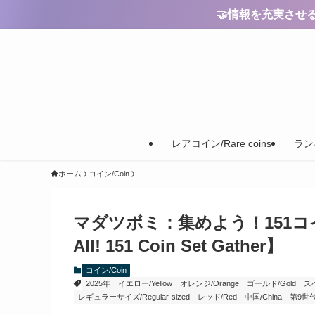
🤝情報を充実させるためのご
レアコイン/Rare coins
ランキ
ホーム
コイン/Coin
マダツボミ：集めよう！151コインセット
All! 151 Coin Set Gather】
コイン/Coin
2025年
イエロー/Yellow
オレンジ/Orange
ゴールド/Gold
スペ
レギュラーサイズ/Regular-sized
レッド/Red
中国/China
第9世代/