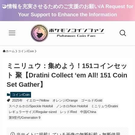
🤝情報を充実させるためのご支援のお願い/A Request for
Your Support to Enhance the Information
ホーム
コイン/Coin
ミニリュウ：集めよう！151コインセッ
ト 聚【Dratini Collect ‘em All! 151 Coin
Set Gather】
コイン/Coin
2025年
イエロー/Yellow
オレンジ/Orange
ゴールド/Gold
スペクルホロ/Speckle Holofoil
ノンホロ/Non Holofoil
ミニリュウ/Dratini
レギュラーサイズ/Regular-sized
レッド/Red
中国/China
第9世代/Generation 9
当サイトに掲載している画像の無断転載・無断使用