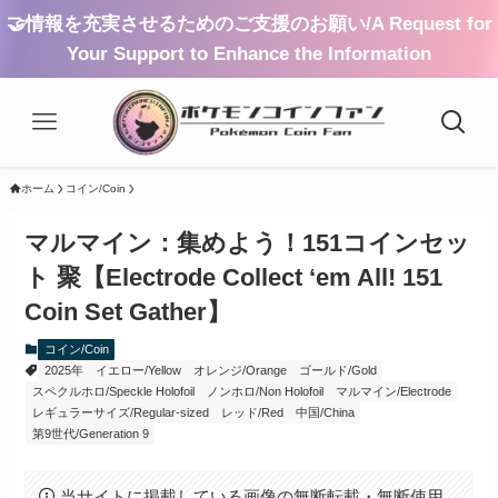
🤝情報を充実させるためのご支援のお願い/A Request for
Your Support to Enhance the Information
ホーム
コイン/Coin
マルマイン：集めよう！151コインセッ
ト 聚【Electrode Collect ‘em All! 151
Coin Set Gather】
コイン/Coin
2025年
イエロー/Yellow
オレンジ/Orange
ゴールド/Gold
スペクルホロ/Speckle Holofoil
ノンホロ/Non Holofoil
マルマイン/Electrode
レギュラーサイズ/Regular-sized
レッド/Red
中国/China
第9世代/Generation 9
当サイトに掲載している画像の無断転載・無断使用