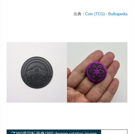
出典：
Coin (TCG) - Bulbapedia
360度回転画像/360 degree rotation image