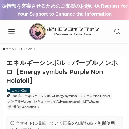
🤝情報を充実させるためのご支援のお願い/A Request for
Your Support to Enhance the Information
ホーム
コイン/Coin
エネルギーシンボル：パープルノンホ
ロ【Energy symbols Purple Non
Holofoil】
コイン/Coin
2005年
エネルギーシンボル/Energy symbols
ノンホロ/Non Holofoil
パープル/Purple
レギュラーサイズ/Regular-sized
日本/Japan
第3世代/Generation 3
当サイトに掲載している画像の無断転載・無断使用