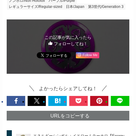
ノンホロ/Non Holofoil
パープル/Purple
レギュラーサイズ/Regular-sized
日本/Japan
第3世代/Generation 3
この記事が気に入ったら
フォローしてね！
Follow Me
よかったらシェアしてね！
URLをコピーする
エネルギーシンボル：イエローミラーホロ【Energy