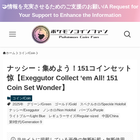
🤝情報を充実させるためのご支援のお願い/A Request for
Your Support to Enhance the Information
ホーム
コイン/Coin
ナッシー：集めよう！151コインセット
惊【Exeggutor Collect ‘em All! 151
Coin Set Wonder】
コイン/Coin
2025年
グリーン/Green
ゴールド/Gold
スペクルホロ/Speckle Holofoil
ナッシー/Exeggutor
ノンホロ/Non Holofoil
パープル/Purple
ライトブルー/Light Blue
レギュラーサイズ/Regular-sized
中国/China
第9世代/Generation 9
当サイトに掲載している画像の無断転載・無断使用