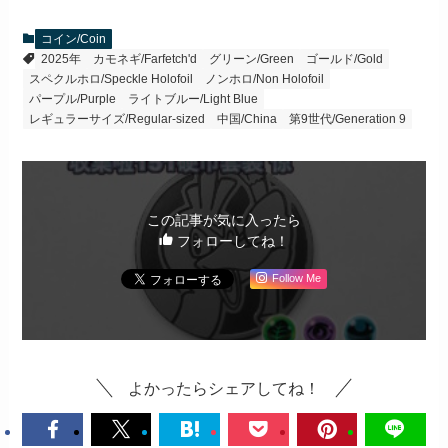
コイン/Coin
2025年
カモネギ/Farfetch'd
グリーン/Green
ゴールド/Gold
スペクルホロ/Speckle Holofoil
ノンホロ/Non Holofoil
パープル/Purple
ライトブルー/Light Blue
レギュラーサイズ/Regular-sized
中国/China
第9世代/Generation 9
この記事が気に入ったら
フォローしてね！
Follow Me
よかったらシェアしてね！