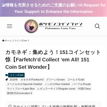
🤝情報を充実させるためのご支援のお願い/A Request for
Your Support to Enhance the Information
ホーム
コイン/Coin
カモネギ：集めよう！151コインセット
惊【Farfetch’d Collect ‘em All! 151
Coin Set Wonder】
コイン/Coin
2025年
カモネギ/Farfetch'd
グリーン/Green
ゴールド/Gold
スペクルホロ/Speckle Holofoil
ノンホロ/Non Holofoil
パープル/Purple
ライトブルー/Light Blue
レギュラーサイズ/Regular-sized
中国/China
第9世代/Generation 9
当サイトに掲載している画像の無断転載・無断使用