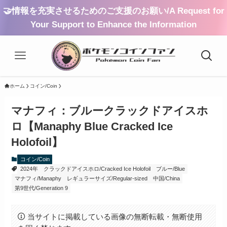
🤝情報を充実させるためのご支援のお願い/A Request for
Your Support to Enhance the Information
ホーム
コイン/Coin
マナフィ：ブルークラックドアイスホ
ロ【Manaphy Blue Cracked Ice
Holofoil】
コイン/Coin
2024年
クラックドアイスホロ/Cracked Ice Holofoil
ブルー/Blue
マナフィ/Manaphy
レギュラーサイズ/Regular-sized
中国/China
第9世代/Generation 9
当サイトに掲載している画像の無断転載・無断使用