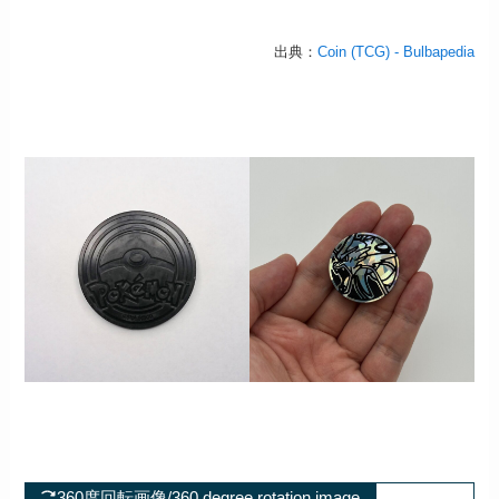
出典：
Coin (TCG) - Bulbapedia
360度回転画像/360 degree rotation image