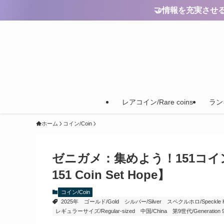
🤝情報を充実させるためのご
レアコイン/Rare coins
ランキ
ホーム
コイン/Coin
ゼニガメ：集めよう！151コインセット 望
151 Coin Set Hope】
コイン/Coin
2025年
ゴールド/Gold
シルバー/Silver
スペクルホロ/Speckle Hol
レギュラーサイズ/Regular-sized
中国/China
第9世代/Generation 