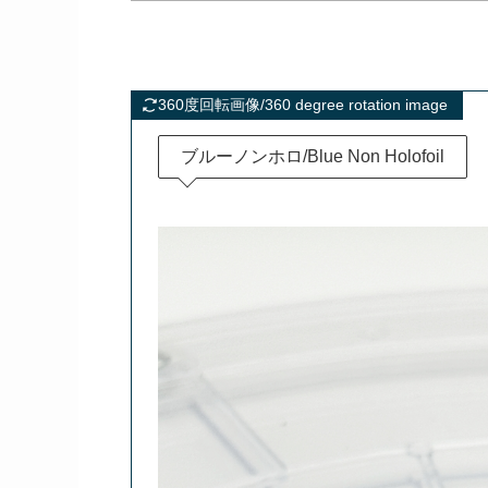
360度回転画像/360 degree rotation image
ブルーノンホロ/Blue Non Holofoil