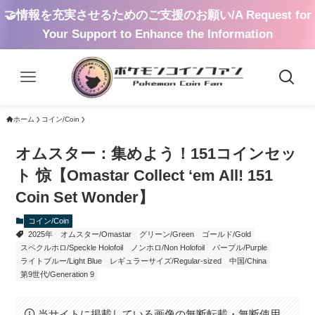
🤝情報を充実させるためのご支援のお願い/A Request for
Your Support to Enhance the Information
ホーム
コイン/Coin
オムスター：集めよう！151コインセッ
ト 惊【Omastar Collect ‘em All! 151
Coin Set Wonder】
コイン/Coin
2025年
オムスター/Omastar
グリーン/Green
ゴールド/Gold
スペクルホロ/Speckle Holofoil
ノンホロ/Non Holofoil
パープル/Purple
ライトブルー/Light Blue
レギュラーサイズ/Regular-sized
中国/China
第9世代/Generation 9
当サイトに掲載している画像の無断転載・無断使用