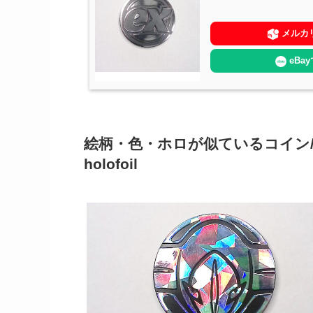
メルカ
eBa
絵柄・色・ホロが似ているコイン/Coins wit
holofoil