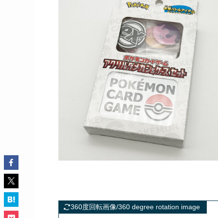
360度回転画像/360 degree rotation image