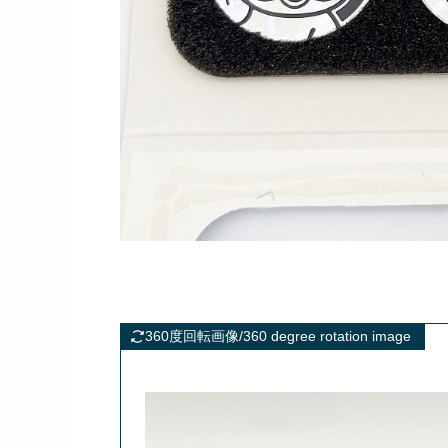
360度回転画像/360 degree rotation image