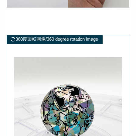
360度回転画像/360 degree rotation image