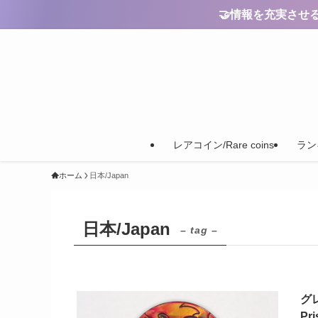
🤝情報を充実させるためのご
レアコイン/Rare coins
ランキ
ホーム
日本/Japan
日本/Japan
– tag –
グ
Pri