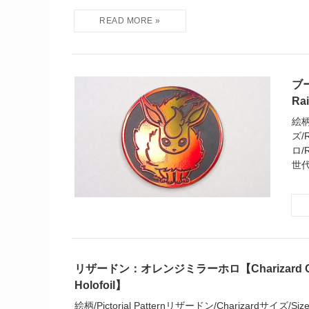
ブ
Ra
絵柄
ズ/
ロ/R
世代
リザードン：オレンジミラーホロ【Charizard Oran
Holofoil】
絵柄/Pictorial Patternリザードン/Charizardサイズ