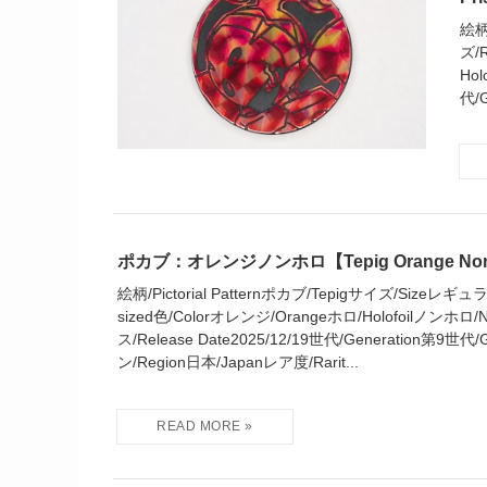
絵柄
ズ/
Hol
代/G
ポカブ：オレンジノンホロ【Tepig Orange Non H
絵柄/Pictorial Patternポカブ/Tepigサイズ/Sizeレギュ
sized色/Colorオレンジ/Orangeホロ/Holofoilノンホロ/N
ス/Release Date2025/12/19世代/Generation第9世代
ン/Region日本/Japanレア度/Rarit...