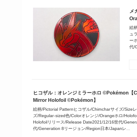
メ
Or
絵柄
ュラ
ーホロ
代/G
ヒコザル：オレンジミラーホロ ©Pokémon【Chim
Mirror Holofoil ©Pokémon】
絵柄/Pictorial Patternヒコザル/Chimcharサイズ/S
ズ/Regular-sized色/Colorオレンジ/Orangeホロ/Holof
Holofoilリリース/Release Date2021/12/16世代/Gene
代/Generation 8リージョン/Region日本/Japanレ...