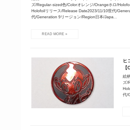
ズ/Regular-sized色/Colorオレンジ/Orangeホロ/Holof
Holofoilリリース/Release Date2023/11/10世代/Gener
代/Generation 9リージョン/Region日本/Japa...
ヒコ
【C
絵柄
ズ/R
Hol
代/