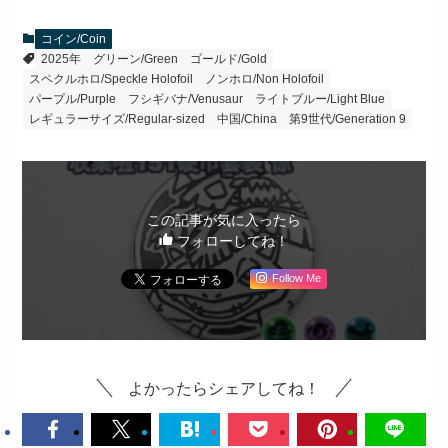
コイン/Coin
2025年
グリーン/Green
ゴールド/Gold
スペクルホロ/Speckle Holofoil
ノンホロ/Non Holofoil
パープル/Purple
フシギバナ/Venusaur
ライトブルー/Light Blue
レギュラーサイズ/Regular-sized
中国/China
第9世代/Generation 9
この記事が気に入ったら
フォローしてね！
Follow Me
よかったらシェアしてね！