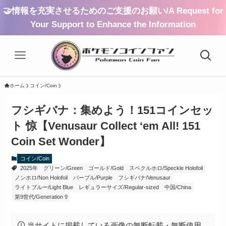
🤝情報を充実させるためのご支援のお願い/A Request for
Your Support to Enhance the Information
ホーム
コイン/Coin
フシギバナ：集めよう！151コインセッ
ト 惊【Venusaur Collect ‘em All! 151
Coin Set Wonder】
コイン/Coin
2025年
グリーン/Green
ゴールド/Gold
スペクルホロ/Speckle Holofoil
ノンホロ/Non Holofoil
パープル/Purple
フシギバナ/Venusaur
ライトブルー/Light Blue
レギュラーサイズ/Regular-sized
中国/China
第9世代/Generation 9
当サイトに掲載している画像の無断転載・無断使用