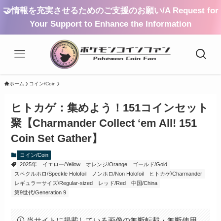
🤝情報を充実させるためのご支援のお願い/A Request for
Your Support to Enhance the Information
ホーム
コイン/Coin
ヒトカゲ：集めよう！151コインセット
聚【Charmander Collect ‘em All! 151
Coin Set Gather】
コイン/Coin
2025年
イエロー/Yellow
オレンジ/Orange
ゴールド/Gold
スペクルホロ/Speckle Holofoil
ノンホロ/Non Holofoil
ヒトカゲ/Charmander
レギュラーサイズ/Regular-sized
レッド/Red
中国/China
第9世代/Generation 9
当サイトに掲載している画像の無断転載・無断使用