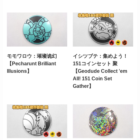
モモワロウ：璀璨诡幻
イシツブテ：集めよう！
【Pecharunt Brilliant
151コインセット 聚
Illusions】
【Geodude Collect ‘em
All! 151 Coin Set
Gather】