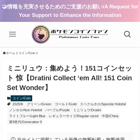
🤝情報を充実させるためのご支援のお願い/A Request for
Your Support to Enhance the Information
ホーム
コイン/Coin
ミニリュウ：集めよう！151コインセッ
ト 惊【Dratini Collect ‘em All! 151 Coin
Set Wonder】
コイン/Coin
2025年
グリーン/Green
ゴールド/Gold
スペクルホロ/Speckle Holofoil
ノンホロ/Non Holofoil
パープル/Purple
ミニリュウ/Dratini
ライトブルー/Light Blue
レギュラーサイズ/Regular-sized
中国/China
第9世代/Generation 9
当サイトに掲載している画像の無断転載・無断使用