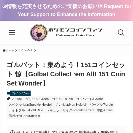
🤝情報を充実させるためのご支援のお願い/A Request for
Your Support to Enhance the Information
ホーム
コイン/Coin
ゴルバット：集めよう！151コインセッ
ト 惊【Golbat Collect ‘em All! 151 Coin
Set Wonder】
コイン/Coin
2025年
グリーン/Green
ゴールド/Gold
ゴルバット/Golbat
スペクルホロ/Speckle Holofoil
ノンホロ/Non Holofoil
パープル/Purple
ライトブルー/Light Blue
レギュラーサイズ/Regular-sized
中国/China
第9世代/Generation 9
当サイトに掲載している画像の無断転載・無断使用