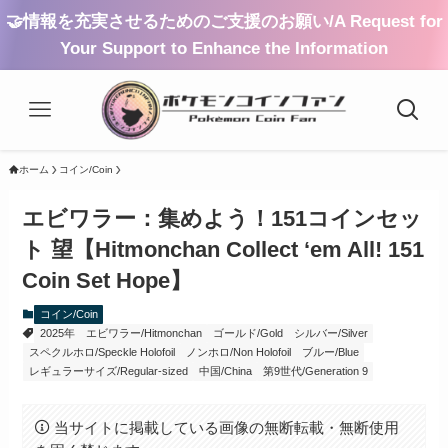
🤝情報を充実させるためのご支援のお願い/A Request for
Your Support to Enhance the Information
ホーム
コイン/Coin
エビワラー：集めよう！151コインセッ
ト 望【Hitmonchan Collect ‘em All! 151
Coin Set Hope】
コイン/Coin
2025年
エビワラー/Hitmonchan
ゴールド/Gold
シルバー/Silver
スペクルホロ/Speckle Holofoil
ノンホロ/Non Holofoil
ブルー/Blue
レギュラーサイズ/Regular-sized
中国/China
第9世代/Generation 9
当サイトに掲載している画像の無断転載・無断使用