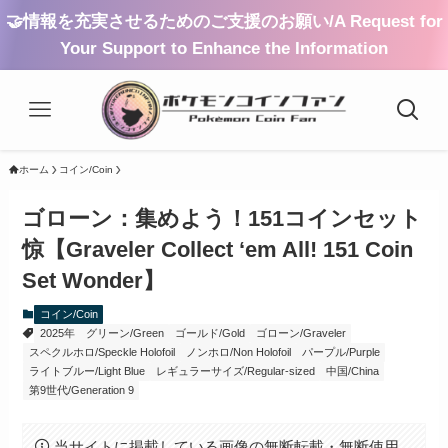
🤝情報を充実させるためのご支援のお願い/A Request for
Your Support to Enhance the Information
ホーム
コイン/Coin
ゴローン：集めよう！151コインセット
惊【Graveler Collect ‘em All! 151 Coin
Set Wonder】
コイン/Coin
2025年
グリーン/Green
ゴールド/Gold
ゴローン/Graveler
スペクルホロ/Speckle Holofoil
ノンホロ/Non Holofoil
パープル/Purple
ライトブルー/Light Blue
レギュラーサイズ/Regular-sized
中国/China
第9世代/Generation 9
当サイトに掲載している画像の無断転載・無断使用