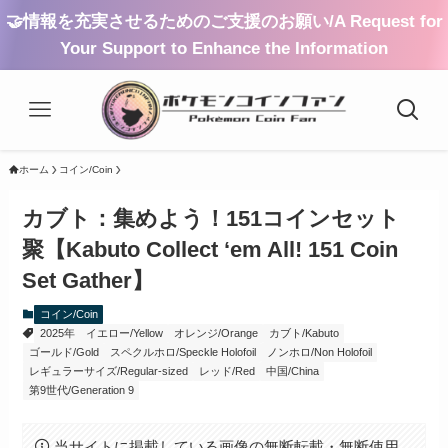
🤝情報を充実させるためのご支援のお願い/A Request for
Your Support to Enhance the Information
ホーム
コイン/Coin
カブト：集めよう！151コインセット
聚【Kabuto Collect ‘em All! 151 Coin
Set Gather】
コイン/Coin
2025年
イエロー/Yellow
オレンジ/Orange
カブト/Kabuto
ゴールド/Gold
スペクルホロ/Speckle Holofoil
ノンホロ/Non Holofoil
レギュラーサイズ/Regular-sized
レッド/Red
中国/China
第9世代/Generation 9
当サイトに掲載している画像の無断転載・無断使用