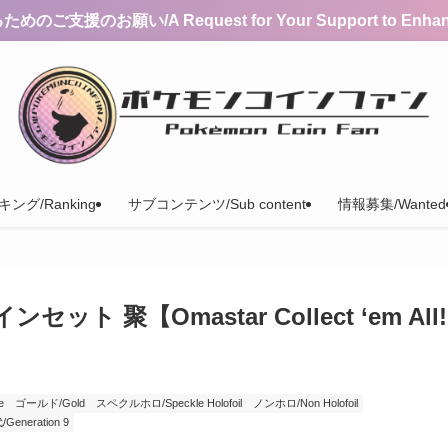
支援のお願い/A Request for Your Support to Enhance 
ング/Ranking
サブコンテンツ/Sub content
情報募集/Wanted
 聚【Omastar Collect ‘em All!
e
ゴールド/Gold
スペクルホロ/Speckle Holofoil
ノンホロ/Non Holofoil
Generation 9