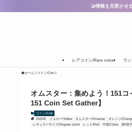
🤝情報を充実させるためのご
レアコイン/Rare coins
ランキ
ホーム
コイン/Coin
オムスター：集めよう！151コインセット
151 Coin Set Gather】
コイン/Coin
2025年
イエロー/Yellow
オムスター/Omastar
オレンジ/Orang
レギュラーサイズ/Regular-sized
レッド/Red
中国/China
第9世代/