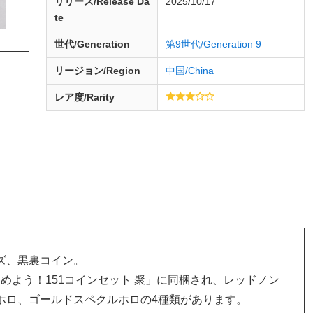
リリース/
Release
Da
2025/10/17
te
世代/Generation
第9世代/Generation 9
リージョン/Region
中国/China
レア度/Rarity
ズ、黒裏コイン。
「集めよう！151コインセット 聚」に同梱され、レッドノン
ホロ、ゴールドスペクルホロの4種類があります。