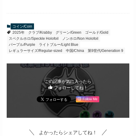
コイン/Coin
2025年
クラブ/Krabby
グリーン/Green
ゴールド/Gold
スペクルホロ/Speckle Holofoil
ノンホロ/Non Holofoil
パープル/Purple
ライトブルー/Light Blue
レギュラーサイズ/Regular-sized
中国/China
第9世代/Generation 9
この記事が気に入ったら
フォローしてね！
Follow Me
よかったらシェアしてね！