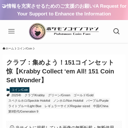
🤝情報を充実させるためのご支援のお願い/A Request for
Your Support to Enhance the Information
ホーム
コイン/Coin
クラブ：集めよう！151コインセット
惊【Krabby Collect ‘em All! 151 Coin
Set Wonder】
コイン/Coin
2025年
クラブ/Krabby
グリーン/Green
ゴールド/Gold
スペクルホロ/Speckle Holofoil
ノンホロ/Non Holofoil
パープル/Purple
ライトブルー/Light Blue
レギュラーサイズ/Regular-sized
中国/China
第9世代/Generation 9
当サイトに掲載している画像の無断転載・無断使用