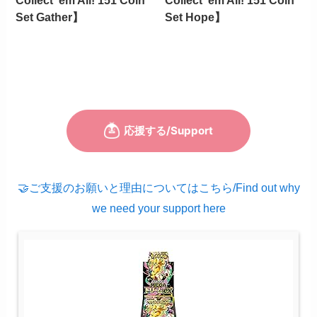
Collect ‘em All! 151 Coin
Collect ‘em All! 151 Coin
Set Gather】
Set Hope】
🤝ご支援のお願いと理由についてはこちら/Find out why
we need your support here