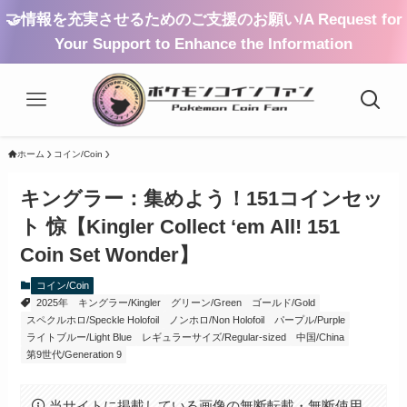
🤝情報を充実させるためのご支援のお願い/A Request for
Your Support to Enhance the Information
ホーム
コイン/Coin
キングラー：集めよう！151コインセッ
ト 惊【Kingler Collect ‘em All! 151
Coin Set Wonder】
コイン/Coin
2025年
キングラー/Kingler
グリーン/Green
ゴールド/Gold
スペクルホロ/Speckle Holofoil
ノンホロ/Non Holofoil
パープル/Purple
ライトブルー/Light Blue
レギュラーサイズ/Regular-sized
中国/China
第9世代/Generation 9
当サイトに掲載している画像の無断転載・無断使用