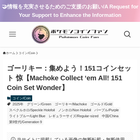
🤝情報を充実させるためのご支援のお願い/A Request for
Your Support to Enhance the Information
ホーム
コイン/Coin
ゴーリキー：集めよう！151コインセッ
ト 惊【Machoke Collect ‘em All! 151
Coin Set Wonder】
コイン/Coin
2025年
グリーン/Green
ゴーリキー/Machoke
ゴールド/Gold
スペクルホロ/Speckle Holofoil
ノンホロ/Non Holofoil
パープル/Purple
ライトブルー/Light Blue
レギュラーサイズ/Regular-sized
中国/China
第9世代/Generation 9
当サイトに掲載している画像の無断転載・無断使用