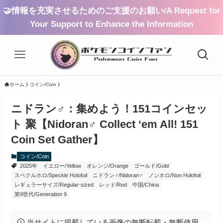
🤝情報を充実させるためのご支援のお願い/A Request for
Your Support to Enhance the Information
ホーム
コイン/Coin
ニドラン♂：集めよう！151コインセッ
ト 聚【Nidoran♂ Collect ‘em All! 151
Coin Set Gather】
コイン/Coin
2025年
イエロー/Yellow
オレンジ/Orange
ゴールド/Gold
スペクルホロ/Speckle Holofoil
ニドラン♂/Nidoran♂
ノンホロ/Non Holofoil
レギュラーサイズ/Regular-sized
レッド/Red
中国/China
第9世代/Generation 9
当サイトに掲載している画像の無断転載・無断使用