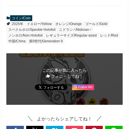
コイン/Coin
2025年
イエロー/Yellow
オレンジ/Orange
ゴールド/Gold
スペクルホロ/Speckle Holofoil
ニドラン♂/Nidoran♂
ノンホロ/Non Holofoil
レギュラーサイズ/Regular-sized
レッド/Red
中国/China
第9世代/Generation 9
この記事が気に入ったら
フォローしてね！
Follow Me
よかったらシェアしてね！