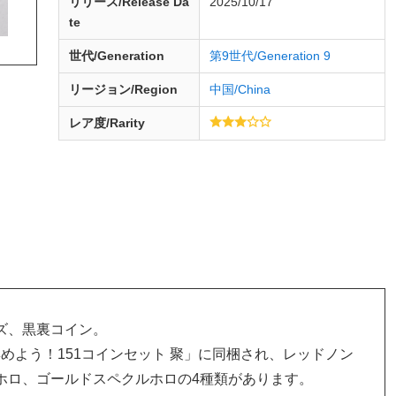
リリース/
Release
Da
2025/10/17
te
世代/Generation
第9世代/Generation 9
リージョン/Region
中国/China
レア度/Rarity
ズ、黒裏コイン。
「集めよう！151コインセット 聚」に同梱され、レッドノン
ホロ、ゴールドスペクルホロの4種類があります。