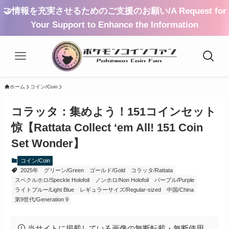
🤝情報を充実させるためのご支援のお願い/A Request for
Your Support to Enhance the Information
ホーム
コイン/Coin
コラッタ：集めよう！151コインセット
惊【Rattata Collect ‘em All! 151 Coin
Set Wonder】
コイン/Coin
2025年
グリーン/Green
ゴールド/Gold
コラッタ/Rattata
スペクルホロ/Speckle Holofoil
ノンホロ/Non Holofoil
パープル/Purple
ライトブルー/Light Blue
レギュラーサイズ/Regular-sized
中国/China
第9世代/Generation 9
当サイトに掲載している画像の無断転載・無断使用