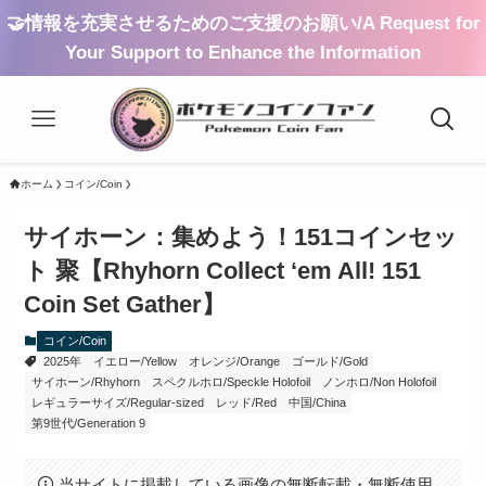
🤝情報を充実させるためのご支援のお願い/A Request for
Your Support to Enhance the Information
ホーム
コイン/Coin
サイホーン：集めよう！151コインセッ
ト 聚【Rhyhorn Collect ‘em All! 151
Coin Set Gather】
コイン/Coin
2025年
イエロー/Yellow
オレンジ/Orange
ゴールド/Gold
サイホーン/Rhyhorn
スペクルホロ/Speckle Holofoil
ノンホロ/Non Holofoil
レギュラーサイズ/Regular-sized
レッド/Red
中国/China
第9世代/Generation 9
当サイトに掲載している画像の無断転載・無断使用