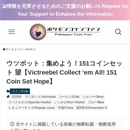
🤝情報を充実させるためのご支援のお願い/A Request for
Your Support to Enhance the Information
ホーム
コイン/Coin
ウツボット：集めよう！151コインセッ
ト 望【Victreebel Collect ‘em All! 151
Coin Set Hope】
コイン/Coin
2025年
ウツボット/Victreebel
ゴールド/Gold
シルバー/Silver
スペクルホロ/Speckle Holofoil
ノンホロ/Non Holofoil
ブルー/Blue
レギュラーサイズ/Regular-sized
中国/China
第9世代/Generation 9
当サイトに掲載している画像の無断転載・無断使用