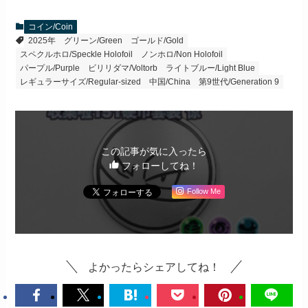
コイン/Coin
2025年
グリーン/Green
ゴールド/Gold
スペクルホロ/Speckle Holofoil
ノンホロ/Non Holofoil
パープル/Purple
ビリリダマ/Voltorb
ライトブルー/Light Blue
レギュラーサイズ/Regular-sized
中国/China
第9世代/Generation 9
この記事が気に入ったら
フォローしてね！
Follow Me
よかったらシェアしてね！