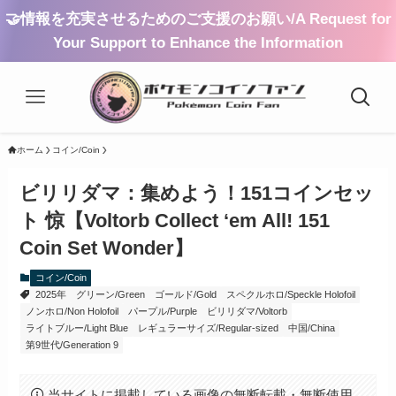
🤝情報を充実させるためのご支援のお願い/A Request for
Your Support to Enhance the Information
ホーム
コイン/Coin
ビリリダマ：集めよう！151コインセッ
ト 惊【Voltorb Collect ‘em All! 151
Coin Set Wonder】
コイン/Coin
2025年
グリーン/Green
ゴールド/Gold
スペクルホロ/Speckle Holofoil
ノンホロ/Non Holofoil
パープル/Purple
ビリリダマ/Voltorb
ライトブルー/Light Blue
レギュラーサイズ/Regular-sized
中国/China
第9世代/Generation 9
当サイトに掲載している画像の無断転載・無断使用