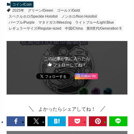
コイン/Coin
2025年
グリーン/Green
ゴールド/Gold
スペクルホロ/Speckle Holofoil
ノンホロ/Non Holofoil
パープル/Purple
マタドガス/Weezing
ライトブルー/Light Blue
レギュラーサイズ/Regular-sized
中国/China
第9世代/Generation 9
この記事が気に入ったら
フォローしてね！
Follow Me
よかったらシェアしてね！