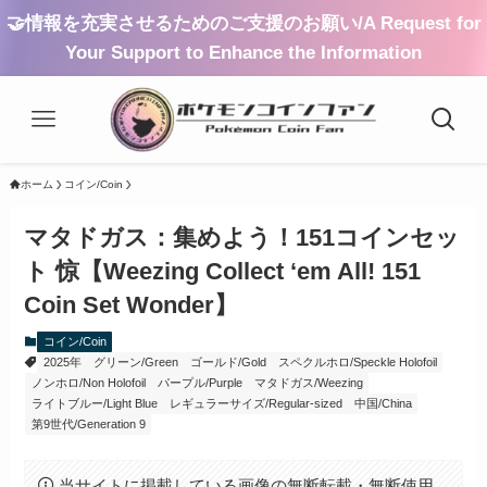
🤝情報を充実させるためのご支援のお願い/A Request for
Your Support to Enhance the Information
ホーム
コイン/Coin
マタドガス：集めよう！151コインセッ
ト 惊【Weezing Collect ‘em All! 151
Coin Set Wonder】
コイン/Coin
2025年
グリーン/Green
ゴールド/Gold
スペクルホロ/Speckle Holofoil
ノンホロ/Non Holofoil
パープル/Purple
マタドガス/Weezing
ライトブルー/Light Blue
レギュラーサイズ/Regular-sized
中国/China
第9世代/Generation 9
当サイトに掲載している画像の無断転載・無断使用