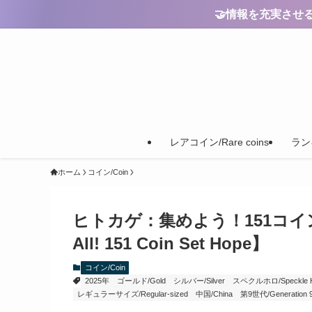
🤝情報を充実させるためのご
レアコイン/Rare coins
ランキ
ホーム
コイン/Coin
ヒトカゲ：集めよう！151コインセット
All! 151 Coin Set Hope】
コイン/Coin
2025年
ゴールド/Gold
シルバー/Silver
スペクルホロ/Speckle Hol
レギュラーサイズ/Regular-sized
中国/China
第9世代/Generation 