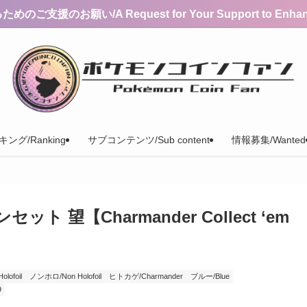
支援のお願い/A Request for Your Support to Enhance 
ング/Ranking
サブコンテンツ/Sub content
情報募集/Wanted
 望【Charmander Collect ‘em
ofoil
ノンホロ/Non Holofoil
ヒトカゲ/Charmander
ブルー/Blue
9