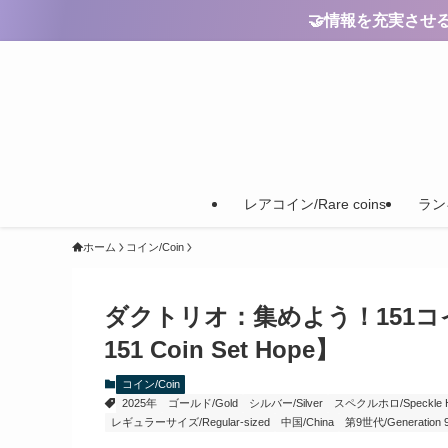
🤝情報を充実させるためのご
レアコイン/Rare coins
ランキ
ホーム
コイン/Coin
ダクトリオ：集めよう！151コインセット
151 Coin Set Hope】
コイン/Coin
2025年
ゴールド/Gold
シルバー/Silver
スペクルホロ/Speckle Hol
レギュラーサイズ/Regular-sized
中国/China
第9世代/Generation 