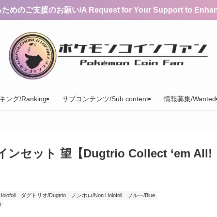
支援のお願い/A Request for Your Support to Enhance 
ング/Ranking
サブコンテンツ/Sub content
情報募集/Wanted
 望【Dugtrio Collect ‘em All!
ofoil
ダグトリオ/Dugtrio
ノンホロ/Non Holofoil
ブルー/Blue
9