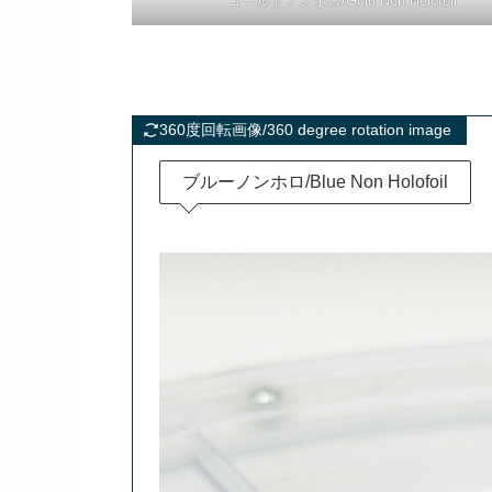
ゴールドノンホロ/Gold Non Holofoil
360度回転画像/360 degree rotation image
ブルーノンホロ/Blue Non Holofoil