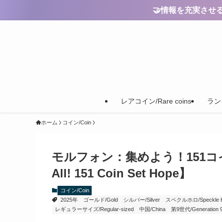
🤝情報を充実させるためのご
レアコイン/Rare coins
ランキ
ホーム
コイン/Coin
モルフォン：集めよう！151コインセッ
All! 151 Coin Set Hope】
コイン/Coin
2025年
ゴールド/Gold
シルバー/Silver
スペクルホロ/Speckle Hol
レギュラーサイズ/Regular-sized
中国/China
第9世代/Generation 