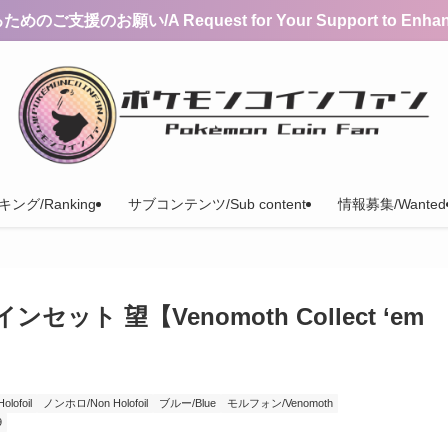
支援のお願い/A Request for Your Support to Enhance 
ング/Ranking
サブコンテンツ/Sub content
情報募集/Wanted
ト 望【Venomoth Collect ‘em
ofoil
ノンホロ/Non Holofoil
ブルー/Blue
モルフォン/Venomoth
9