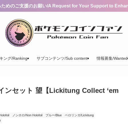
支援のお願い/A Request for Your Support to Enhance 
ング/Ranking
サブコンテンツ/Sub content
情報募集/Wanted
ト 望【Lickitung Collect ‘em
ofoil
ノンホロ/Non Holofoil
ブルー/Blue
ベロリンガ/Lickitung
9