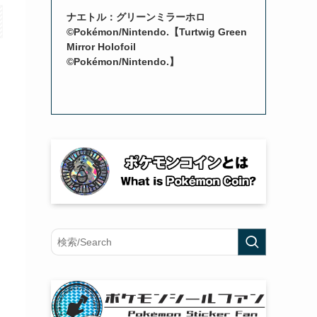
ナエトル：グリーンミラーホロ
©Pokémon/Nintendo.【Turtwig Green
Mirror Holofoil
©Pokémon/Nintendo.】