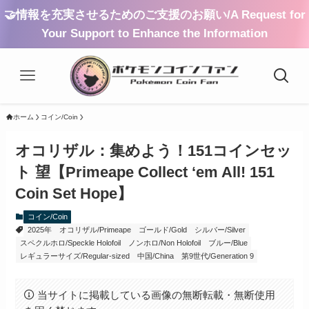
🤝情報を充実させるためのご支援のお願い/A Request for
Your Support to Enhance the Information
ホーム
コイン/Coin
オコリザル：集めよう！151コインセッ
ト 望【Primeape Collect ‘em All! 151
Coin Set Hope】
コイン/Coin
2025年
オコリザル/Primeape
ゴールド/Gold
シルバー/Silver
スペクルホロ/Speckle Holofoil
ノンホロ/Non Holofoil
ブルー/Blue
レギュラーサイズ/Regular-sized
中国/China
第9世代/Generation 9
当サイトに掲載している画像の無断転載・無断使用